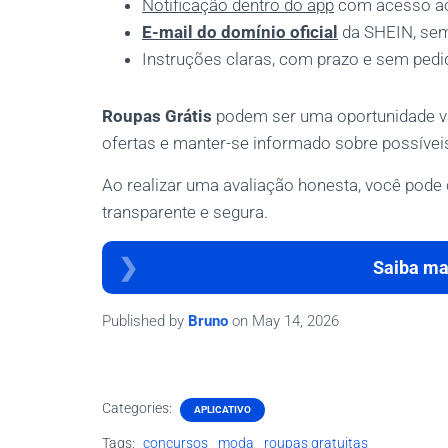
Notificação dentro do app
com acesso ao
E-mail do domínio oficial
da SHEIN, se
Instruções claras, com prazo e sem ped
Roupas Grátis
podem ser uma oportunidade vál
ofertas e manter-se informado sobre possívei
Ao realizar uma avaliação honesta, você pode
transparente e segura.
Saiba mai
Published by
Bruno
on
May 14, 2026
Categories:
APLICATIVO
Tags:
concursos
moda
roupas gratuitas