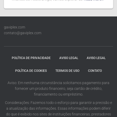
gaviplex.com
contato@gaviplex.com
POLÍTICA DE PRIVACIDADE
AVISO LEGAL
AVISO LEGAL
POLÍTICA DE COOKIES
TERMOS DE USO
CONTATO
Aviso: Em nenhuma circunstância solicitamos pagamento para
fornecer um produto financeiro, seja cartão de crédito,
financiamento ou empréstimo.
Considerações: Fazemos todo o esforço para garantir a precisão e
a atualização das informações. Essas informações podem diferir
do que é exibido nos sites de instituições financeiras, prestadores