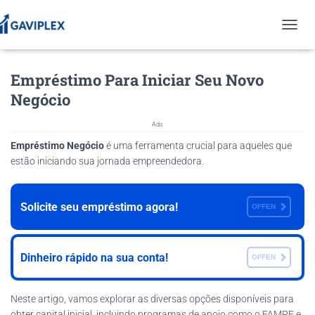
T
O
G
Empréstimo Para Iniciar Seu Novo
G
L
Negócio
E
N
Ads
A
V
Empréstimo Negócio
é uma ferramenta crucial para aqueles que
I
estão iniciando sua jornada empreendedora.
G
A
T
Solicite seu empréstimo agora!
OFFEN
I
O
N
Dinheiro rápido na sua conta!
OFFEN
Neste artigo, vamos explorar as diversas opções disponíveis para
obter capital inicial, incluindo programas de apoio como o FAMPE e