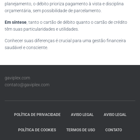
planejamento, o débito prioriza pagamento à vista e disciplina
orçamentária, sem possibilidade de parcelamento.
Em síntese
, tanto o cartão de débito quanto o cartão de crédito
têm suas particularidades e utilidades.
Conhecer suas diferenças é crucial para uma gestão financeira
saudável e consciente.
gaviplex.com
contato@gaviplex.com
POLÍTICA DE PRIVACIDADE
AVISO LEGAL
AVISO LEGAL
POLÍTICA DE COOKIES
TERMOS DE USO
CONTATO