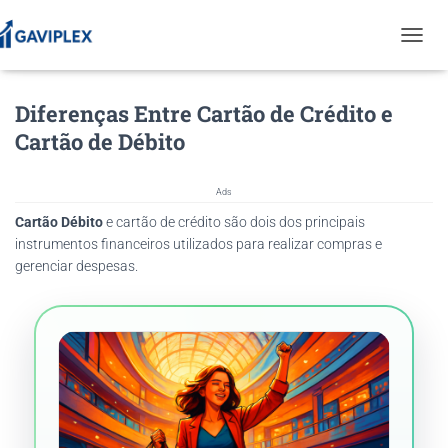
T
O
G
Diferenças Entre Cartão de Crédito e
G
L
Cartão de Débito
E
N
A
Ads
V
Cartão Débito
e cartão de crédito são dois dos principais
I
G
instrumentos financeiros utilizados para realizar compras e
A
gerenciar despesas.
T
I
O
N