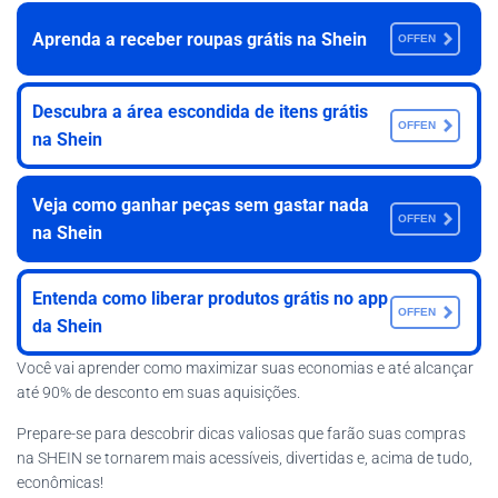
Aprenda a receber roupas grátis na Shein
OFFEN
Descubra a área escondida de itens grátis
OFFEN
na Shein
Veja como ganhar peças sem gastar nada
OFFEN
na Shein
Entenda como liberar produtos grátis no app
OFFEN
da Shein
Você vai aprender como maximizar suas economias e até alcançar
até 90% de desconto em suas aquisições.
Prepare-se para descobrir dicas valiosas que farão suas compras
na SHEIN se tornarem mais acessíveis, divertidas e, acima de tudo,
econômicas!