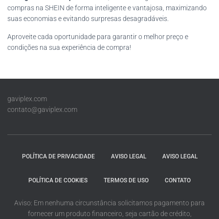
compras na SHEIN de forma inteligente e vantajosa, maximizando
suas economias e evitando surpresas desagradáveis.
Aproveite cada oportunidade para garantir o melhor preço e
condições na sua experiência de compra!
gaviplex.com
contato@gaviplex.com
POLÍTICA DE PRIVACIDADE
AVISO LEGAL
AVISO LEGAL
POLÍTICA DE COOKIES
TERMOS DE USO
CONTATO
Aviso: Em nenhuma circunstância solicitamos pagamento para
fornecer um produto financeiro, seja cartão de crédito,