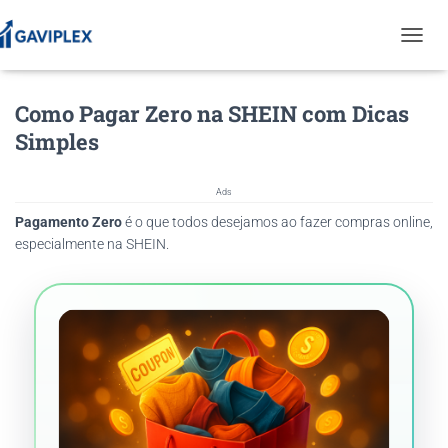
T
O
G
Como Pagar Zero na SHEIN com Dicas
G
L
Simples
E
N
A
Ads
V
Pagamento Zero
é o que todos desejamos ao fazer compras online,
I
G
especialmente na SHEIN.
A
T
I
O
N