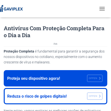
T
O
G
Antivírus Com Proteção Completa Para
G
L
o Dia a Dia
E
N
Ads
A
V
Proteção Completa
é fundamental para garantir a segurança dos
I
nossos dispositivos no cotidiano, especialmente com o aumento
G
crescente de vírus e malwares.
A
T
I
Proteja seu dispositivo agora!
O
OFFEN
N
Reduza o risco de golpes digitais!
OFFEN
Neste artigo, vamos explorar as melhores opções de aplicativos