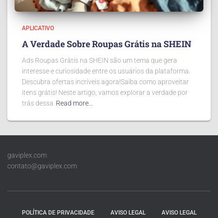
APLICATIVO
A Verdade Sobre Roupas Grátis na SHEIN
Ads Roupas Grátis na SHEIN são um tema que gera
interesse e curiosidade entre os usuários da plataforma.
Descubra ofertas incríveis agora!Saiba como aproveitar
itens grátis! Neste artigo, vamos explorar a verdade por
trás dessa
Read more…
gaviplex.com
contato@gaviplex.com
POLÍTICA DE PRIVACIDADE
AVISO LEGAL
AVISO LEGAL