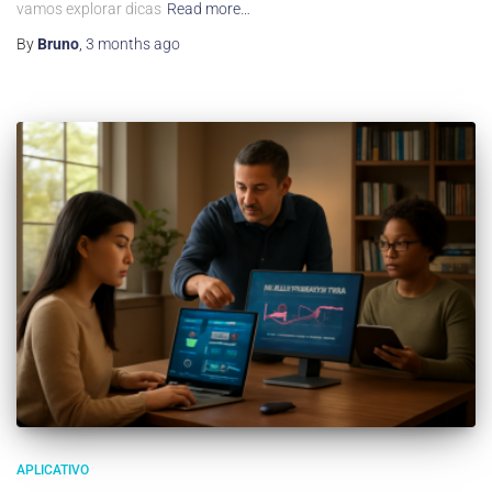
vamos explorar dicas
Read more…
By
Bruno
,
3 months
ago
APLICATIVO