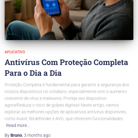
APLICATIVO
Antivírus Com Proteção Completa
Para o Dia a Dia
Proteção Completa é fundamental para garantir a segurança dos
nossos dispositivos no cotidiano, especialmente com o aumento
crescente de vírus e malwares. Proteja seu dispositivo
agora!Reduza o risco de golpes digitais! Neste artigo, vamos
explorar as melhores opções de aplicativos antivírus disponíveis,
como Avast, Bitdefender e AVG, que oferecem funcionalidades
Read more…
By
Bruno
,
3 months
ago