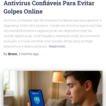
Antivírus Confiáveis Para Evitar
Golpes Online
Antivírus Confiáveis são ferramentas fundamentais para garantir a
segurança online dos usuários. Instale seu antivírus agora e proteja
seu mundo!Aumente a segurança do seu dispositivo hoje! No
mundo digital atual, onde fraudes e malwares estão em constante
evolução, é crucial escolher uma solução eficaz para proteger
dispositivos e dados pessoais.
Read more…
By
Bruno
,
3 months
ago