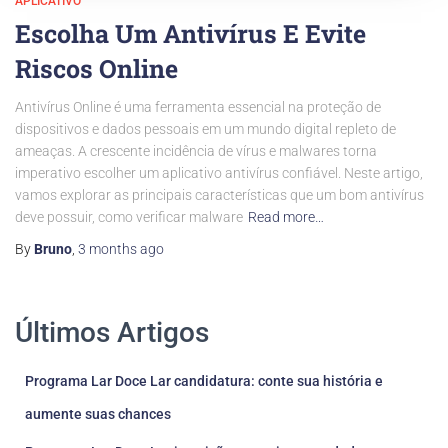
APLICATIVO
Escolha Um Antivírus E Evite
Riscos Online
Antivírus Online é uma ferramenta essencial na proteção de
dispositivos e dados pessoais em um mundo digital repleto de
ameaças. A crescente incidência de vírus e malwares torna
imperativo escolher um aplicativo antivírus confiável. Neste artigo,
vamos explorar as principais características que um bom antivírus
deve possuir, como verificar malware
Read more…
By
Bruno
,
3 months
ago
Últimos Artigos
Programa Lar Doce Lar candidatura: conte sua história e
aumente suas chances