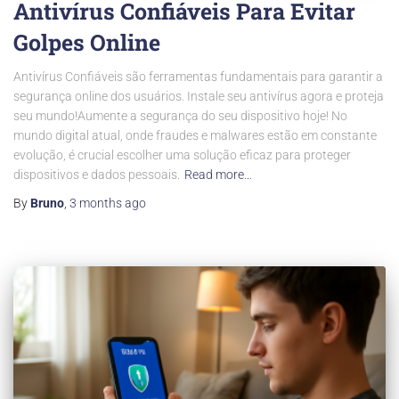
Antivírus Confiáveis Para Evitar
Golpes Online
Antivírus Confiáveis são ferramentas fundamentais para garantir a
segurança online dos usuários. Instale seu antivírus agora e proteja
seu mundo!Aumente a segurança do seu dispositivo hoje! No
mundo digital atual, onde fraudes e malwares estão em constante
evolução, é crucial escolher uma solução eficaz para proteger
dispositivos e dados pessoais.
Read more…
By
Bruno
,
3 months
ago