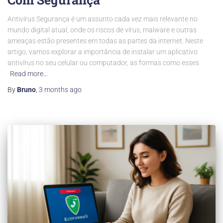
Antivírus Segurança é um assunto cada vez mais relevante no
mundo digital atual, onde os riscos de vírus, malware e outras
ameaças estão presentes em todas as partes da internet. Neste
artigo, vamos explorar a importância de instalar um aplicativo
antivírus no seu celular ou computador, as formas como esses
Read more…
By
Bruno
,
3 months
ago