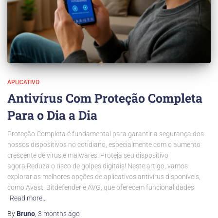
APLICATIVO
Antivírus Com Proteção Completa
Para o Dia a Dia
Proteção Completa é fundamental para garantir a segurança dos
nossos dispositivos no cotidiano, especialmente com o aumento
crescente de vírus e malwares. Proteja seu dispositivo
agora!Reduza o risco de golpes digitais! Neste artigo, vamos
explorar as melhores opções de aplicativos antivírus disponíveis,
como Avast, Bitdefender e AVG, que oferecem funcionalidades
Read more…
By
Bruno
,
3 months
ago