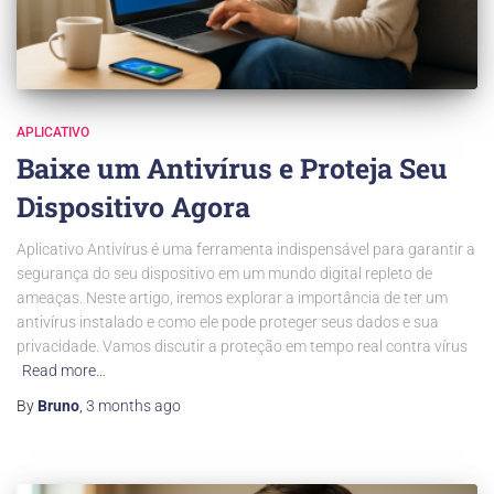
APLICATIVO
Baixe um Antivírus e Proteja Seu
Dispositivo Agora
Aplicativo Antivírus é uma ferramenta indispensável para garantir a
segurança do seu dispositivo em um mundo digital repleto de
ameaças. Neste artigo, iremos explorar a importância de ter um
antivírus instalado e como ele pode proteger seus dados e sua
privacidade. Vamos discutir a proteção em tempo real contra vírus
Read more…
By
Bruno
,
3 months
ago