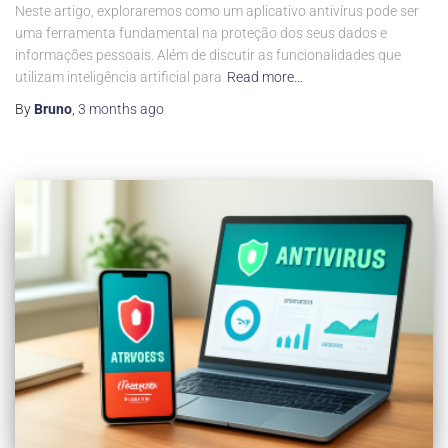
Neste artigo, exploraremos como um aplicativo antivírus pode ser
uma ferramenta fundamental na proteção dos seus dados e
informações pessoais. Além de discutir as funcionalidades que
utilizam inteligência artificial para
Read more…
By
Bruno
,
3 months
ago