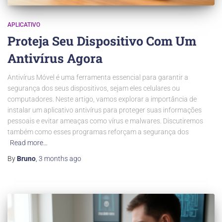
APLICATIVO
Proteja Seu Dispositivo Com Um
Antivírus Agora
Antivírus Móvel é uma ferramenta essencial para garantir a
segurança dos seus dispositivos, sejam eles celulares ou
computadores. Neste artigo, vamos explorar a importância de
instalar um aplicativo antivírus para proteger suas informações
pessoais e evitar ameaças como vírus e malwares. Discutiremos
também como esses programas reforçam a segurança dos
Read more…
By
Bruno
,
3 months
ago