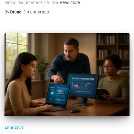
tempo real, interface intuitiva
Read more…
By
Bruno
,
3 months
ago
APLICATIVO