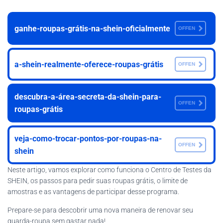
ganhe-roupas-grátis-na-shein-oficialmente
OFFEN
a-shein-realmente-oferece-roupas-grátis
OFFEN
descubra-a-área-secreta-da-shein-para-
OFFEN
roupas-grátis
veja-como-trocar-pontos-por-roupas-na-
OFFEN
shein
Neste artigo, vamos explorar como funciona o Centro de Testes da
SHEIN, os passos para pedir suas roupas grátis, o limite de
amostras e as vantagens de participar desse programa.
Prepare-se para descobrir uma nova maneira de renovar seu
guarda-roupa sem gastar nada!