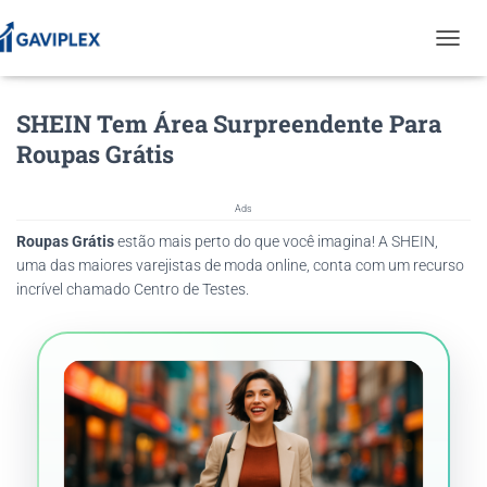
T
O
G
SHEIN Tem Área Surpreendente Para
G
L
Roupas Grátis
E
N
A
Ads
V
Roupas Grátis
estão mais perto do que você imagina! A SHEIN,
I
G
uma das maiores varejistas de moda online, conta com um recurso
A
incrível chamado Centro de Testes.
T
I
O
N