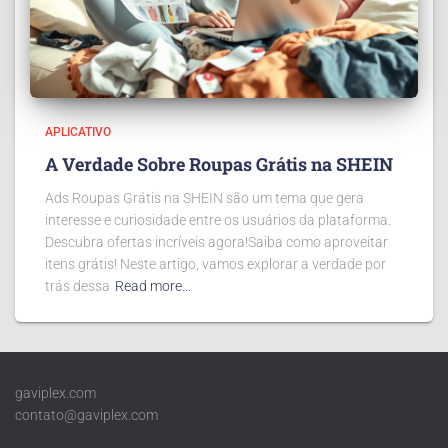
APLICATIVO
A Verdade Sobre Roupas Grátis na SHEIN
Ads Roupas Grátis na SHEIN são um tema que gera
interesse e curiosidade entre os usuários da plataforma.
Descubra ofertas incríveis agora!Saiba como aproveitar
itens grátis! Neste artigo, vamos explorar a verdade por
trás dessa
Read more…
gaviplex.com
contato@gaviplex.com