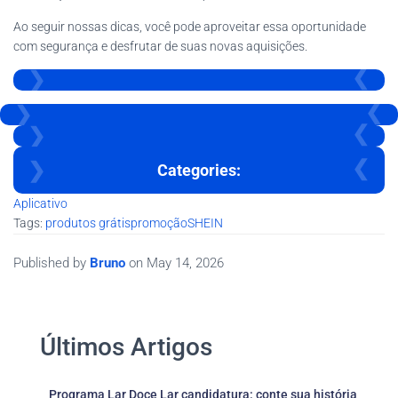
Ao seguir nossas dicas, você pode aproveitar essa oportunidade
com segurança e desfrutar de suas novas aquisições.
Categories:
Aplicativo
Tags:
produtos grátis
promoção
SHEIN
Published by
Bruno
on
May 14, 2026
Últimos Artigos
Programa Lar Doce Lar candidatura: conte sua história