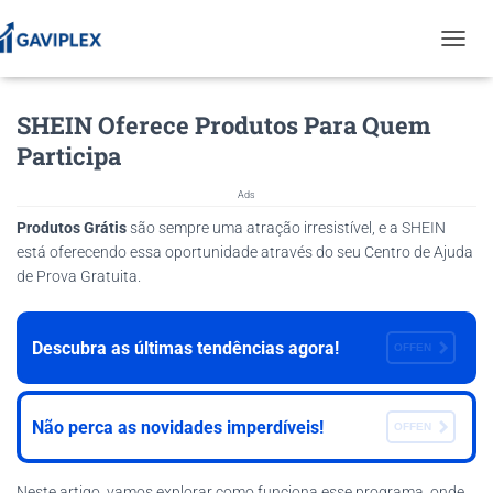
T
O
G
SHEIN Oferece Produtos Para Quem
G
L
Participa
E
N
Ads
A
V
Produtos Grátis
são sempre uma atração irresistível, e a SHEIN
I
está oferecendo essa oportunidade através do seu Centro de Ajuda
G
de Prova Gratuita.
A
T
I
Descubra as últimas tendências agora!
O
OFFEN
N
Não perca as novidades imperdíveis!
OFFEN
Neste artigo, vamos explorar como funciona esse programa, onde