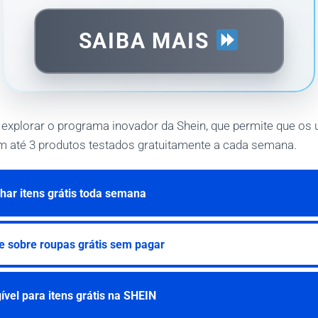
SAIBA MAIS
 explorar o programa inovador da Shein, que permite que os 
 até 3 produtos testados gratuitamente a cada semana.
ar itens grátis toda semana
e sobre roupas grátis sem pagar
ível para itens grátis na SHEIN