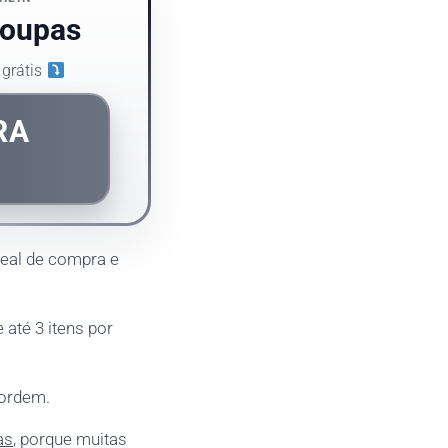
roupas
 grátis
RA
real de compra e
 até 3 itens por
 ordem.
as
, porque muitas