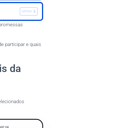
OFFEN
a promessas
participar e quais
is da
elecionados
HEIN