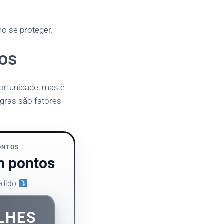
o se proteger.
tos
ortunidade, mas é
egras são fatores
ONTOS
m pontos
pedido
LHES