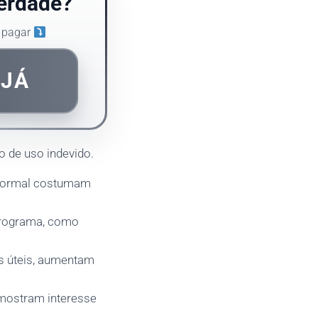
verdade?
m pagar
 JÁ
o de uso indevido.
 normal costumam
 programa, como
os úteis, aumentam
s mostram interesse