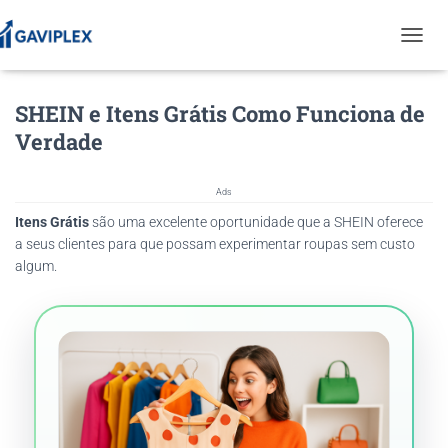
T
O
G
SHEIN e Itens Grátis Como Funciona de
G
L
Verdade
E
N
A
Ads
V
Itens Grátis
são uma excelente oportunidade que a SHEIN oferece
I
G
a seus clientes para que possam experimentar roupas sem custo
A
algum.
T
I
O
N