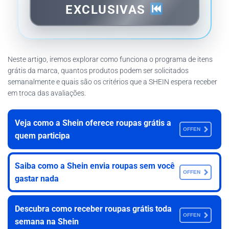
EXCLUSIVAS
Neste artigo, iremos explorar como funciona o programa de itens
grátis da marca, quantos produtos podem ser solicitados
semanalmente e quais são os critérios que a SHEIN espera receber
em troca das avaliações.
Veja como a Shein oferece roupas grátis a
OFFEN
quem participa
Saiba como a Shein envia roupas sem você
OFFEN
gastar nada
Descubra como receber roupas grátis toda
OFFEN
semana na Shein