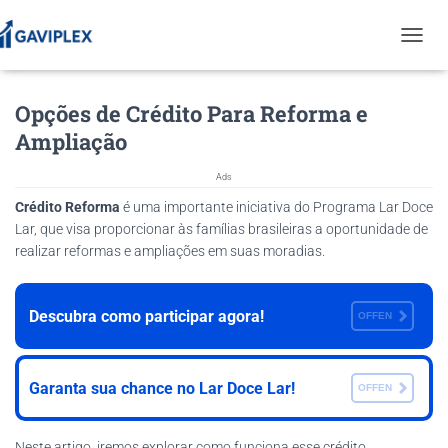
T
O
G
Opções de Crédito Para Reforma e
G
L
Ampliação
E
N
Ads
A
V
Crédito Reforma
é uma importante iniciativa do Programa Lar Doce
I
Lar, que visa proporcionar às famílias brasileiras a oportunidade de
G
realizar reformas e ampliações em suas moradias.
A
T
I
Descubra como participar agora!
O
OFFEN
N
Garanta sua chance no Lar Doce Lar!
OFFEN
Neste artigo, iremos explorar como funciona esse crédito,