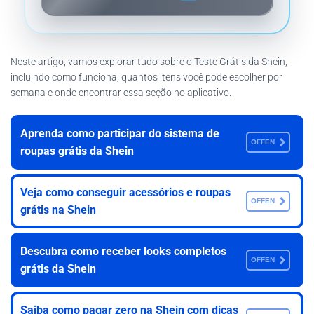
Neste artigo, vamos explorar tudo sobre o Teste Grátis da Shein,
incluindo como funciona, quantos itens você pode escolher por
semana e onde encontrar essa seção no aplicativo.
Aprenda como participar do sistema de
OFFEN
roupas grátis da Shein
Veja como conseguir acessórios e roupas
OFFEN
grátis na Shein
Descubra como receber looks completos
OFFEN
grátis da Shein
Saiba como pagar zero na Shein com dicas