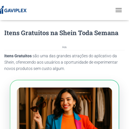
T
O
G
Itens Gratuitos na Shein Toda Semana
G
L
E
N
Ads
A
Itens Gratuitos
são uma das grandes atrações do aplicativo da
V
Shein, oferecendo aos usuários a oportunidade de experimentar
I
novos produtos sem custo algum.
G
A
T
I
O
N