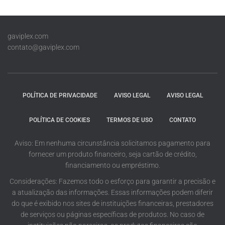
gaviplex.com
contato@gaviplex.com
POLÍTICA DE PRIVACIDADE
AVISO LEGAL
AVISO LEGAL
POLÍTICA DE COOKIES
TERMOS DE USO
CONTATO
Aviso: Em nenhuma circunstância solicitamos pagamento para
fornecer um produto financeiro, seja cartão de crédito,
financiamento ou empréstimo.
Considerações: Fazemos todo o esforço para garantir a precisão e
a atualização das informações. Essas informações podem diferir
do que é exibido nos sites de instituições financeiras, prestadores
de serviços ou páginas específicas de produtos. No caso de