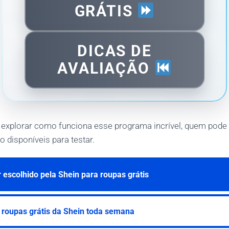
GRÁTIS
DICAS DE
AVALIAÇÃO
 explorar como funciona esse programa incrível, quem pode p
o disponíveis para testar.
escolhido pela Shein para roupas grátis
 roupas grátis da Shein toda semana