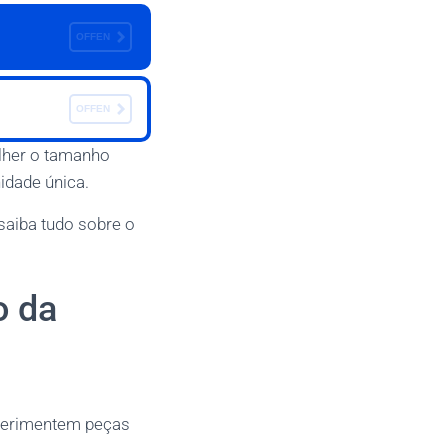
OFFEN
OFFEN
lher o tamanho
idade única.
saiba tudo sobre o
o da
perimentem peças