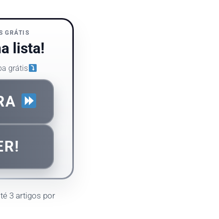
S GRÁTIS
 lista!
ba grátis
ORA
ER!
até 3 artigos por