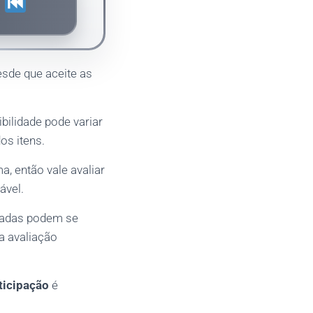
S
esde que aceite as
bilidade pode variar
os itens.
, então vale avaliar
ável.
eadas podem se
a avaliação
ticipação
é