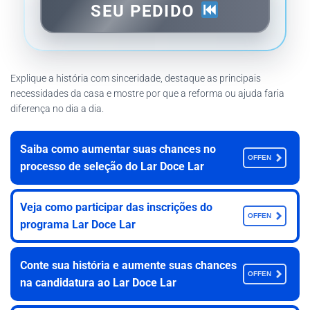
SEU PEDIDO
Explique a história com sinceridade, destaque as principais
necessidades da casa e mostre por que a reforma ou ajuda faria
diferença no dia a dia.
Saiba como aumentar suas chances no
OFFEN
processo de seleção do Lar Doce Lar
Veja como participar das inscrições do
OFFEN
programa Lar Doce Lar
Conte sua história e aumente suas chances
OFFEN
na candidatura ao Lar Doce Lar