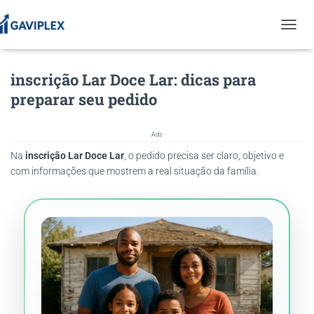
T
O
G
inscrição Lar Doce Lar: dicas para
G
L
preparar seu pedido
E
N
A
Ads
V
Na
inscrição Lar Doce Lar
, o pedido precisa ser claro, objetivo e
I
G
com informações que mostrem a real situação da família.
A
T
I
O
N