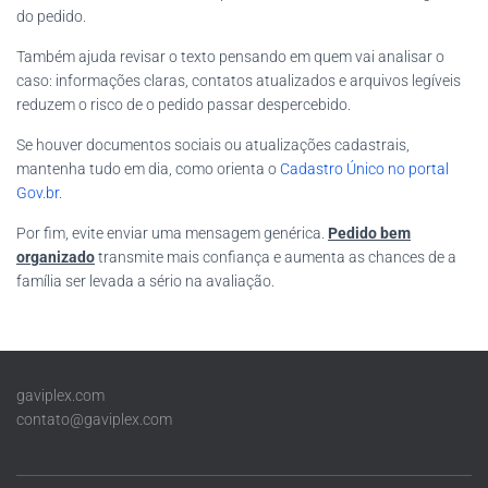
do pedido.
Também ajuda revisar o texto pensando em quem vai analisar o
caso: informações claras, contatos atualizados e arquivos legíveis
reduzem o risco de o pedido passar despercebido.
Se houver documentos sociais ou atualizações cadastrais,
mantenha tudo em dia, como orienta o
Cadastro Único no portal
Gov.br
.
Por fim, evite enviar uma mensagem genérica.
Pedido bem
organizado
transmite mais confiança e aumenta as chances de a
família ser levada a sério na avaliação.
gaviplex.com
contato@gaviplex.com