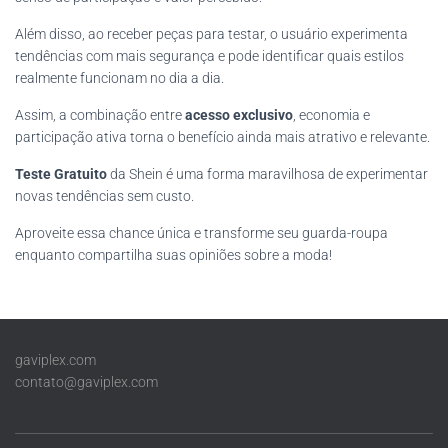
Além disso, ao receber peças para testar, o usuário experimenta
tendências com mais segurança e pode identificar quais estilos
realmente funcionam no dia a dia.
Assim, a combinação entre
acesso exclusivo
, economia e
participação ativa torna o benefício ainda mais atrativo e relevante.
Teste Gratuito
da Shein é uma forma maravilhosa de experimentar
novas tendências sem custo.
Aproveite essa chance única e transforme seu guarda-roupa
enquanto compartilha suas opiniões sobre a moda!
gaviplex.com
contato@gaviplex.com