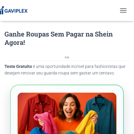
T
O
G
Ganhe Roupas Sem Pagar na Shein
G
L
Agora!
E
N
A
Ads
V
Teste Gratuito
é uma oportunidade incrível para fashionistas que
I
G
desejam renovar seu guarda-roupa sem gastar um centavo.
A
T
I
O
N