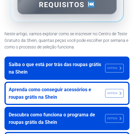
REQUISITOS
Neste artigo, vamos explorar como se inscrever no Centro de Teste
Gratuito da Shein, quantas peças você pode escolher por semana e
como o processo de seleção funciona.
Saiba o que está por trás das roupas grátis
OFFEN
na Shein
Aprenda como conseguir acessórios e
OFFEN
roupas grátis na Shein
Descubra como funciona o programa de
OFFEN
roupas grátis da Shein