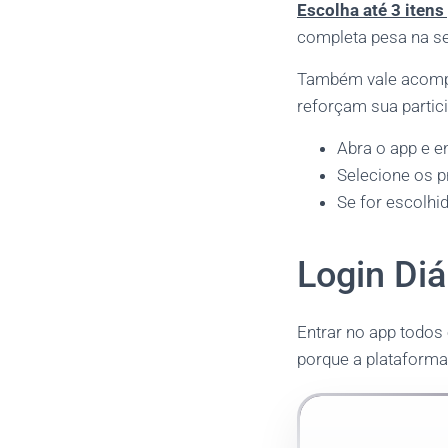
Escolha até 3 iten
completa pesa na s
Também vale acompan
reforçam sua partic
Abra o app e e
Selecione os p
Se for escolhi
Login Diá
Entrar no app todos
porque a plataforma 