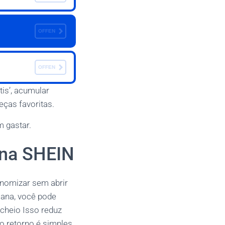
OFFEN
OFFEN
is’, acumular
eças favoritas.
 gastar.
 na SHEIN
onomizar sem abrir
ana, você pode
 cheio Isso reduz
o retorno é simples