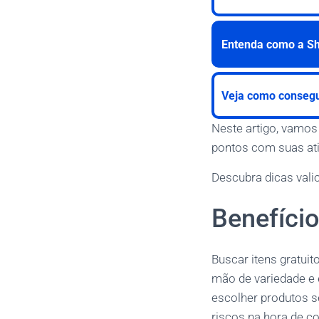
Entenda como a She
Veja como consegu
Neste artigo, vamos
pontos com suas ati
Descubra dicas vali
Benefício
Buscar itens gratui
mão de variedade e 
escolher produtos s
riscos na hora de c