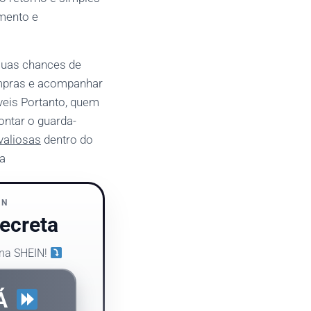
imento e
 suas chances de
ompras e acompanhar
eis Portanto, quem
ontar o guarda-
valiosas
dentro do
ua
IN
ecreta
 na SHEIN!
JÁ