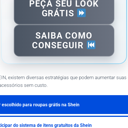
PEÇA SEU LOOK
GRÁTIS
SAIBA COMO
CONSEGUIR
EIN, existem diversas estratégias que podem aumentar suas
 acessórios sem custo.
escolhido para roupas grátis na Shein
cipar do sistema de itens gratuitos da Shein