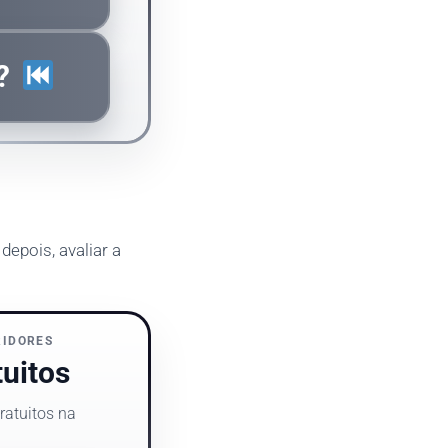
U?
depois, avaliar a
RIDORES
tuitos
gratuitos na