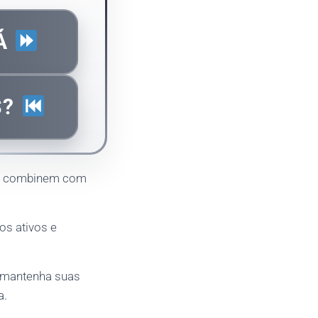
JÁ
S?
te combinem com
os ativos e
e mantenha suas
a.