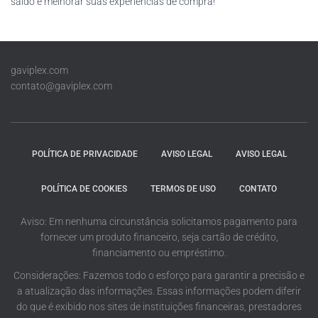
saldo e melhorar suas experiências de compra!
gaviplex.com
contato@gaviplex.com
POLÍTICA DE PRIVACIDADE
AVISO LEGAL
AVISO LEGAL
POLÍTICA DE COOKIES
TERMOS DE USO
CONTATO
Aviso: Em nenhuma circunstância solicitamos pagamento para
fornecer um produto financeiro, seja cartão de crédito,
financiamento ou empréstimo.
Considerações: Fazemos todo o esforço para garantir a precisão e
a atualização das informações. Essas informações podem diferir
do que é exibido nos sites de instituições financeiras, prestadores