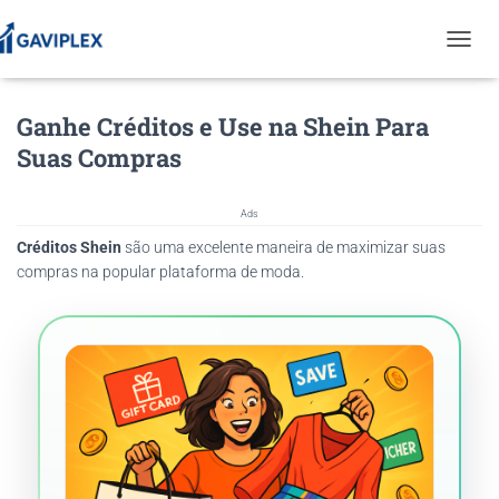
T
O
G
Ganhe Créditos e Use na Shein Para
G
L
Suas Compras
E
N
A
Ads
V
Créditos Shein
são uma excelente maneira de maximizar suas
I
G
compras na popular plataforma de moda.
A
T
I
O
N