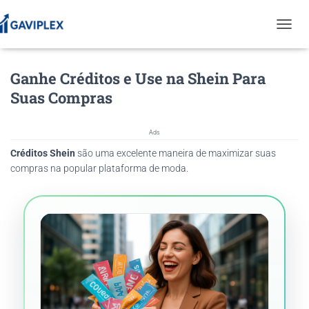
T
O
G
Ganhe Créditos e Use na Shein Para
G
L
Suas Compras
E
N
A
Ads
V
Créditos Shein
são uma excelente maneira de maximizar suas
I
G
compras na popular plataforma de moda.
A
T
I
O
N