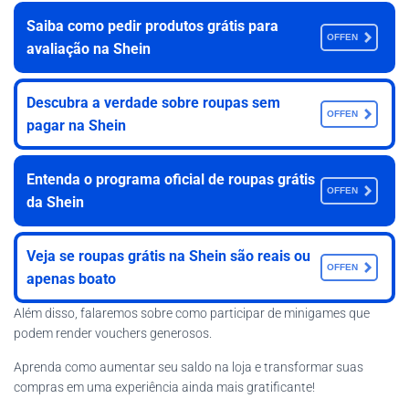
Saiba como pedir produtos grátis para
OFFEN
avaliação na Shein
Descubra a verdade sobre roupas sem
OFFEN
pagar na Shein
Entenda o programa oficial de roupas grátis
OFFEN
da Shein
Veja se roupas grátis na Shein são reais ou
OFFEN
apenas boato
Além disso, falaremos sobre como participar de minigames que
podem render vouchers generosos.
Aprenda como aumentar seu saldo na loja e transformar suas
compras em uma experiência ainda mais gratificante!