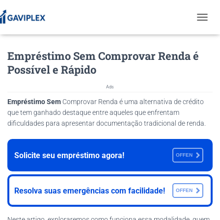
T
O
G
Empréstimo Sem Comprovar Renda é
G
L
Possível e Rápido
E
N
Ads
A
V
Empréstimo Sem
Comprovar Renda é uma alternativa de crédito
I
que tem ganhado destaque entre aqueles que enfrentam
G
dificuldades para apresentar documentação tradicional de renda.
A
T
I
Solicite seu empréstimo agora!
O
OFFEN
N
Resolva suas emergências com facilidade!
OFFEN
Neste artigo, exploraremos como funciona essa modalidade, quem