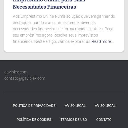
Necessidades Financeiras
Ads Empréstimo Online é uma solução que vem ganhando
destaque quando o assunto é atender diversas
necessidades financeiras de forma rápida e prática. Peça
seu empréstimo agora!Resolva seus imprevistos
financeiros! Neste artigo, vamos explorar as
Read more…
gaviplex.com
contato@gaviplex.com
POLÍTICA DE PRIVACIDADE
AVISO LEGAL
AVISO LEGAL
POLÍTICA DE COOKIES
TERMOS DE USO
CONTATO