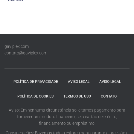
gaviplex.com
contato@gaviplex.com
POLÍTICA DE PRIVACIDADE
AVISO LEGAL
AVISO LEGAL
POLÍTICA DE COOKIES
TERMOS DE USO
CONTATO
Aviso: Em nenhuma circunstância solicitamos pagamento para
fornecer um produto financeiro, seja cartão de crédito,
financiamento ou empréstimo.
Considerações: Fazemos todo o esforço para garantir a precisão e