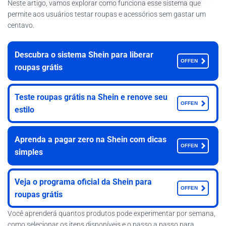
Neste artigo, vamos explorar como funciona esse sistema que
permite aos usuários testar roupas e acessórios sem gastar um
centavo.
Descubra o sistema Shein para liberar
OFFEN
roupas grátis
Teste roupas grátis na Shein e renove seu
OFFEN
estilo
Aprenda a pagar zero na Shein com dicas
OFFEN
simples
Veja o programa oficial da Shein para
OFFEN
roupas grátis
Você aprenderá quantos produtos pode experimentar por semana,
como selecionar os itens disponíveis e o passo a passo para