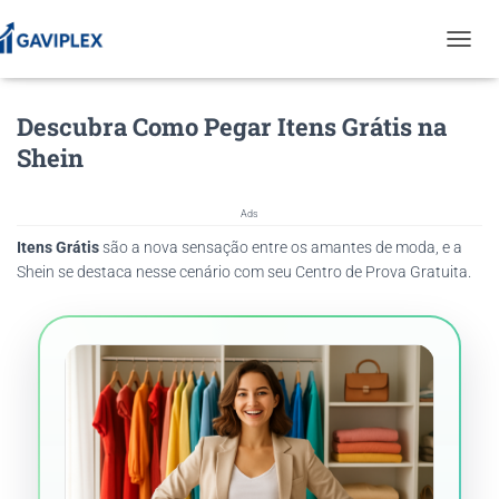
T
O
G
Descubra Como Pegar Itens Grátis na
G
L
Shein
E
N
A
Ads
V
Itens Grátis
são a nova sensação entre os amantes de moda, e a
I
G
Shein se destaca nesse cenário com seu Centro de Prova Gratuita.
A
T
I
O
N