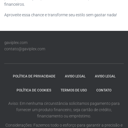
financeiros.
Aproveite essa chance e transforme seu estilo sem gastar nada!
gaviplex.com
contato@gaviplex.com
POLÍTICA DE PRIVACIDADE
AVISO LEGAL
AVISO LEGAL
POLÍTICA DE COOKIES
TERMOS DE USO
CONTATO
Aviso: Em nenhuma circunstância solicitamos pagamento para
fornecer um produto financeiro, seja cartão de crédito,
financiamento ou empréstimo.
Considerações: Fazemos todo o esforço para garantir a precisão e