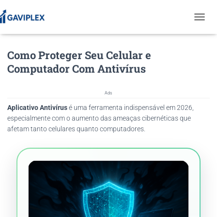
T
O
G
Como Proteger Seu Celular e
G
L
Computador Com Antivírus
E
N
A
Ads
V
Aplicativo Antivírus
é uma ferramenta indispensável em 2026,
I
G
especialmente com o aumento das ameaças cibernéticas que
A
afetam tanto celulares quanto computadores.
T
I
O
N