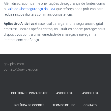
Além disso, acompanhe orientações de segurança de fontes como
o
Guia de Cibersegurança da IBM
, que reforça boas práticas para
reduzir riscos digitais com mais consistência.
Aplicativo Antivírus
é essencial para garantir a segurança digital
em 2026. Com as opções certas, os usuários podem proteger seus
dispositivos contra uma variedade de ameaças e navegar na
internet com confiança.
gaviplex.com
contato@gaviplex.com
POLÍTICA DE PRIVACIDADE
AVISO LEGAL
AVISO LEGAL
POLÍTICA DE COOKIES
TERMOS DE USO
CONTATO