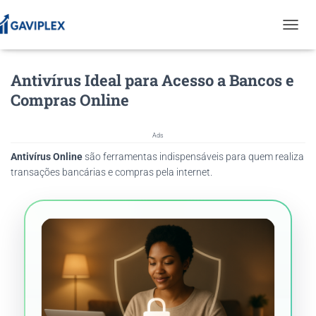
T
O
G
Antivírus Ideal para Acesso a Bancos e
G
L
Compras Online
E
N
A
Ads
V
Antivírus Online
são ferramentas indispensáveis para quem realiza
I
G
transações bancárias e compras pela internet.
A
T
I
O
N