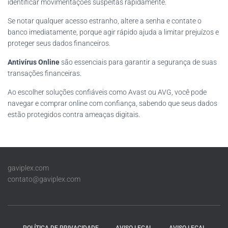
identificar movimentações suspeitas rapidamente.
Se notar qualquer acesso estranho, altere a senha e contate o
banco imediatamente, porque agir rápido ajuda a limitar prejuízos e
proteger seus dados financeiros.
Antivírus Online
são essenciais para garantir a segurança de suas
transações financeiras.
Ao escolher soluções confiáveis como Avast ou AVG, você pode
navegar e comprar online com confiança, sabendo que seus dados
estão protegidos contra ameaças digitais.
gaviplex.com
contato@gaviplex.com