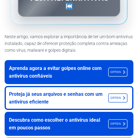
Neste artigo, vamos explorar a importância de ter um bom antivírus
instalado, capaz de oferecer proteção completa contra ameaças
como vírus, malware e golpes digitais.
Aprenda agora a evitar golpes online com
OFFEN
antivírus confiáveis
Proteja já seus arquivos e senhas com um
OFFEN
antivírus eficiente
Descubra como escolher o antivírus ideal
OFFEN
em poucos passos