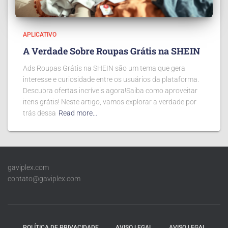
APLICATIVO
A Verdade Sobre Roupas Grátis na SHEIN
Ads Roupas Grátis na SHEIN são um tema que gera
interesse e curiosidade entre os usuários da plataforma.
Descubra ofertas incríveis agora!Saiba como aproveitar
itens grátis! Neste artigo, vamos explorar a verdade por
trás dessa
Read more…
gaviplex.com
contato@gaviplex.com
POLÍTICA DE PRIVACIDADE
AVISO LEGAL
AVISO LEGAL