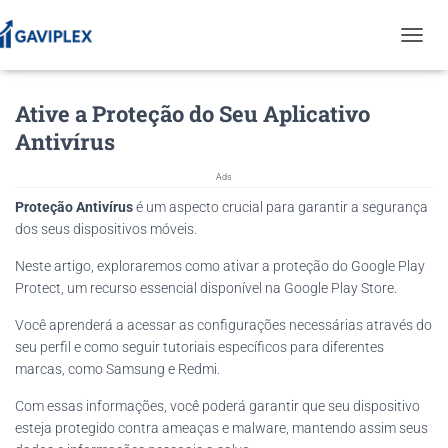
T
O
G
Ative a Proteção do Seu Aplicativo
G
L
Antivírus
E
N
Ads
A
V
Proteção Antivírus
é um aspecto crucial para garantir a segurança
I
dos seus dispositivos móveis.
G
A
Neste artigo, exploraremos como ativar a proteção do Google Play
T
Protect, um recurso essencial disponível na Google Play Store.
I
O
Você aprenderá a acessar as configurações necessárias através do
N
seu perfil e como seguir tutoriais específicos para diferentes
marcas, como Samsung e Redmi.
Com essas informações, você poderá garantir que seu dispositivo
esteja protegido contra ameaças e malware, mantendo assim seus