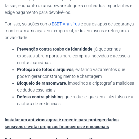
falsas, enquanto o ransomware bloqueia conteúdos importantes e
exige pagamento para devolvê-los.
Por isso, soluções como
ESET Antivírus
e outros apps de segurança
monitoram ameaças em tempo real, reduzem riscos e reforçam a
privacidade.
Prevenção contra roubo de identidade
, já que senhas
expostas abrem portas para compras indevidas e acesso a
contas bancárias
Proteção de fotos e arquivos
, evitando vazamentos que
podem gerar constrangimento e chantagem
Bloqueio de ransomware
, impedindo a criptografia maliciosa
de dados essenciais
Defesa contra phishing
, que reduz cliques em links falsos e a
captura de credenciais
Instalar um antivírus agora é urgente para proteger dados
sensíveis e evitar prejuízos financeiros e emocionais
.