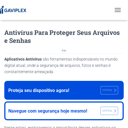
T
O
G
Antivírus Para Proteger Seus Arquivos
G
L
e Senhas
E
N
Ads
A
V
Aplicativos Antivírus
são ferramentas indispensáveis no mundo
I
digital atual, onde a segurança de arquivos, fotos e senhas é
G
constantemente ameaçada.
A
T
I
Proteja seu dispositivo agora!
O
OFFEN
N
Navegue com segurança hoje mesmo!
OFFEN
Neste artigo, exploraremos a importância desses aplicativos na