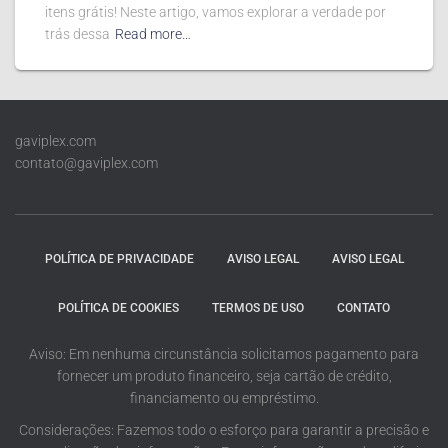
itens grátis! Neste artigo, vamos explorar a verdade por
trás dessa
Read more…
gaviplex.com
contato@gaviplex.com
POLÍTICA DE PRIVACIDADE
AVISO LEGAL
AVISO LEGAL
POLÍTICA DE COOKIES
TERMOS DE USO
CONTATO
Aviso: Em nenhuma circunstância solicitamos pagamento para
fornecer um produto financeiro, seja cartão de crédito,
financiamento ou empréstimo.
Considerações: Fazemos todo o esforço para garantir a precisão e