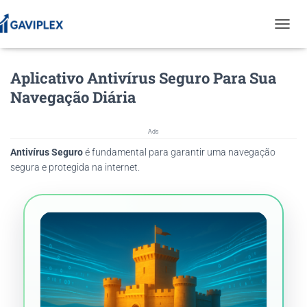
T
O
G
Aplicativo Antivírus Seguro Para Sua
G
L
Navegação Diária
E
N
A
Ads
V
Antivírus Seguro
é fundamental para garantir uma navegação
I
G
segura e protegida na internet.
A
T
I
O
N