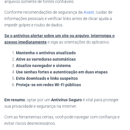
arquivos somente de fontes confiáveis.
Conforme recomendações de segurança da
Avast
, cuidar de
informações pessoais e verificar links antes de clicar ajuda a
impedir golpes e roubo de dados.
Se o antivírus alertar sobre um site ou arquivo, interrompa o
acesso imediatamente
e siga as orientações do aplicativo.
Mantenha o antivírus atualizado
Ative as varreduras automáticas
Atualize navegador e sistema
Use senhas fortes e autenticação em duas etapas
Evite downloads e links suspeitos
Proteja-se em redes Wi-Fi públicas
Em resumo
, optar por um
Antivírus Seguro
é vital para proteger
sua privacidade e segurança na internet.
Com as ferramentas certas, você pode navegar com confiança e
evitar riscos desnecessários.