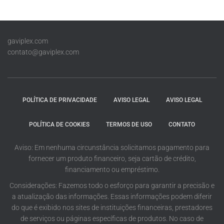
gaviplex.com
contato@gaviplex.com
POLÍTICA DE PRIVACIDADE
AVISO LEGAL
AVISO LEGAL
POLÍTICA DE COOKIES
TERMOS DE USO
CONTATO
Aviso: Em nenhuma circunstância solicitamos pagamento para
fornecer um produto financeiro, seja cartão de crédito,
financiamento ou empréstimo.
Considerações: Fazemos todo o esforço para garantir a precisão e
a atualização das informações. Essas informações podem diferir
do que é exibido nos sites de instituições financeiras, prestadores
de serviços ou páginas específicas de produtos. No caso de