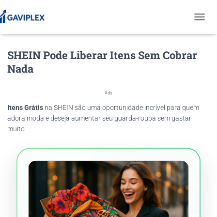
T
O
G
SHEIN Pode Liberar Itens Sem Cobrar
G
L
Nada
E
N
A
Ads
V
Itens Grátis
na SHEIN são uma oportunidade incrível para quem
I
G
adora moda e deseja aumentar seu guarda-roupa sem gastar
A
muito.
T
I
O
N