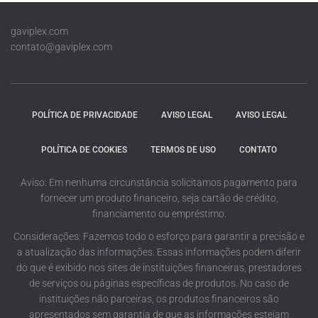
gaviplex.com
contato@gaviplex.com
POLÍTICA DE PRIVACIDADE
AVISO LEGAL
AVISO LEGAL
POLÍTICA DE COOKIES
TERMOS DE USO
CONTATO
Aviso: Em nenhuma circunstância solicitamos pagamento para
fornecer um produto financeiro, seja cartão de crédito,
financiamento ou empréstimo.
Considerações: Fazemos todo o esforço para garantir a precisão e
a atualização das informações. Essas informações podem diferir
do que é exibido nos sites de instituições financeiras, prestadores
de serviços ou páginas específicas de produtos. No caso de
instituições não parceiras, os produtos financeiros são
apresentados sem garantia de que as informações estejam