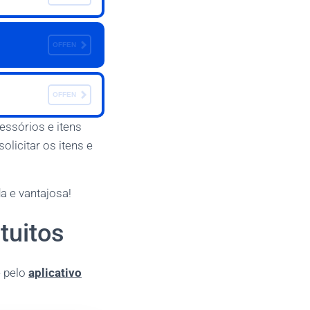
OFFEN
OFFEN
essórios e itens
licitar os itens e
a e vantajosa!
tuitos
e pelo
aplicativo