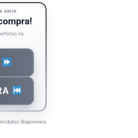
A SHEIN
 compra!
erfeitas na
S
RA
produtos disponíveis