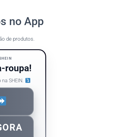
os no App
ção de produtos.
SHEIN
-roupa!
o na SHEIN.
GORA