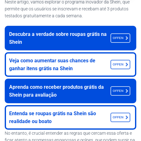
Neste artigo, vamos explorar o programa inovador da Shein, que
permite que os usuários se inscrevam e recebam até 3 produtos
testados gratuitamente a cada semana.
Descubra a verdade sobre roupas grátis na
OFFEN
Shein
Veja como aumentar suas chances de
OFFEN
ganhar itens grátis na Shein
Aprenda como receber produtos grátis da
OFFEN
Shein para avaliação
Entenda se roupas grátis na Shein são
OFFEN
realidade ou boato
No entanto, é crucial entender as regras que cercam essa oferta e
ficar atento a promessas enganosas e golpes, que podem surgir na