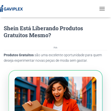
T
O
G
Shein Está Liberando Produtos
G
L
Gratuitos Mesmo?
E
N
A
Ads
V
Produtos Gratuitos
são uma excelente oportunidade para quem
I
G
deseja experimentar novas peças de moda sem gastar.
A
T
I
O
N