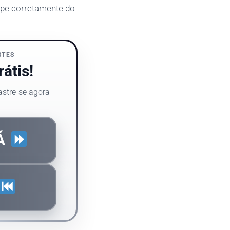
cipe corretamente do
STES
átis!
astre-se agora
JÁ