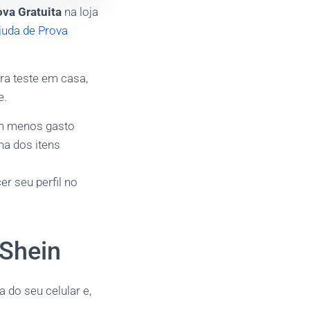
ova Gratuita
na loja
juda de Prova
ara teste em casa,
e.
om menos gasto
ha dos itens
er seu perfil no
 Shein
a do seu celular e,