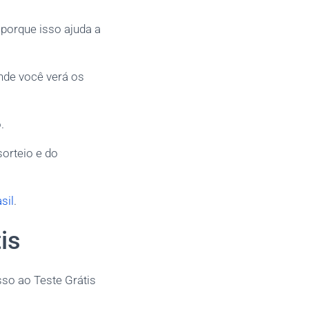
porque isso ajuda a
onde você verá os
.
sorteio e do
sil
.
is
sso ao Teste Grátis