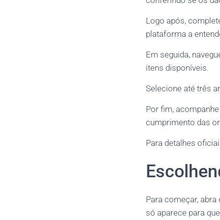
conferindo se os dad
Logo após, complete
plataforma a entende
Em seguida, navegue
itens disponíveis.
Selecione até três a
Por fim, acompanhe 
cumprimento das or
Para detalhes oficia
Escolhend
Para começar, abra o
só aparece para que