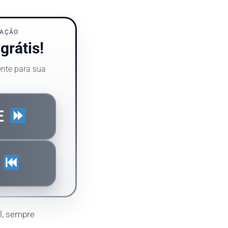
IAÇÃO
grátis!
ente para sua
E
S
al, sempre