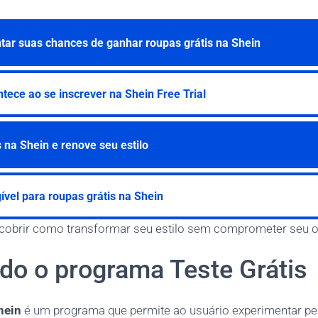
ar suas chances de ganhar roupas grátis na Shein
tece ao se inscrever na Shein Free Trial
 na Shein e renove seu estilo
ível para roupas grátis na Shein
scobrir como transformar seu estilo sem comprometer seu 
do o programa Teste Grátis
hein
é um programa que permite ao usuário experimentar p