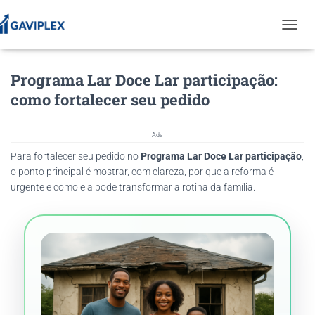
T
O
G
Programa Lar Doce Lar participação:
G
L
como fortalecer seu pedido
E
N
A
Ads
V
Para fortalecer seu pedido no
Programa Lar Doce Lar participação
I
,
G
o ponto principal é mostrar, com clareza, por que a reforma é
A
urgente e como ela pode transformar a rotina da família.
T
I
O
N