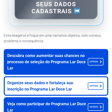
SEUS DADOS
CADASTRAIS
Evite exageros e foque em uma narrativa objetiva, com começo,
problema e consequência.
Descubra como aumentar suas chances no
processo de seleção do Programa Lar Doce
OFFEN
Lar
Organize seus dados e fortaleça sua
OFFEN
inscrição no Programa Lar Doce Lar
Veja como participar do Programa Lar Doce
OFFEN
Lar