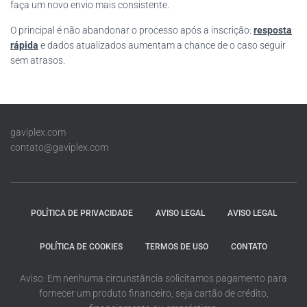
faça um novo envio mais consistente.
O principal é não abandonar o processo após a inscrição:
resposta
rápida
e dados atualizados aumentam a chance de o caso seguir
sem atrasos.
gaviplex.com
contato@gaviplex.com
POLÍTICA DE PRIVACIDADE
AVISO LEGAL
AVISO LEGAL
POLÍTICA DE COOKIES
TERMOS DE USO
CONTATO
Aviso: Em nenhuma circunstância solicitamos pagamento para
fornecer um produto financeiro, seja cartão de crédito,