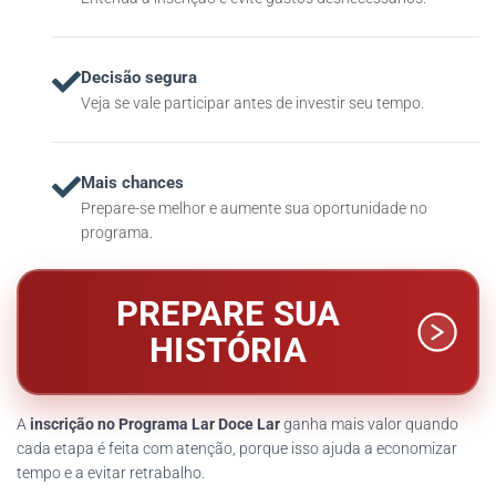
Decisão segura
Veja se vale participar antes de investir seu tempo.
Mais chances
Prepare-se melhor e aumente sua oportunidade no
programa.
PREPARE SUA
HISTÓRIA
A
inscrição no Programa Lar Doce Lar
ganha mais valor quando
cada etapa é feita com atenção, porque isso ajuda a economizar
tempo e a evitar retrabalho.