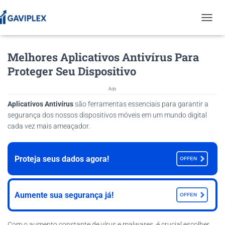
T
O
G
Melhores Aplicativos Antivírus Para
G
L
Proteger Seu Dispositivo
E
N
Ads
A
V
Aplicativos Antivírus
são ferramentas essenciais para garantir a
I
segurança dos nossos dispositivos móveis em um mundo digital
G
cada vez mais ameaçador.
A
T
I
Proteja seus dados agora!
O
OFFEN
N
Aumente sua segurança já!
OFFEN
Com o aumento constante de vírus e malwares, é crucial escolher