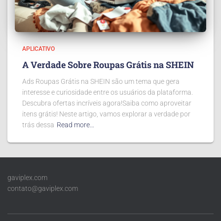
APLICATIVO
A Verdade Sobre Roupas Grátis na SHEIN
Ads Roupas Grátis na SHEIN são um tema que gera
interesse e curiosidade entre os usuários da plataforma.
Descubra ofertas incríveis agora!Saiba como aproveitar
itens grátis! Neste artigo, vamos explorar a verdade por
trás dessa
Read more…
gaviplex.com
contato@gaviplex.com