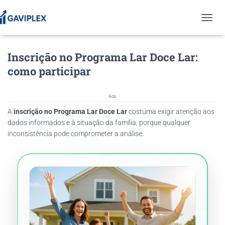
T
O
G
Inscrição no Programa Lar Doce Lar:
G
L
como participar
E
N
A
Ads
V
A
inscrição no Programa Lar Doce Lar
costuma exigir atenção aos
I
G
dados informados e à situação da família, porque qualquer
A
inconsistência pode comprometer a análise.
T
I
O
N