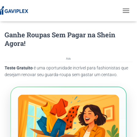
T
O
G
Ganhe Roupas Sem Pagar na Shein
G
L
Agora!
E
N
A
Ads
V
Teste Gratuito
é uma oportunidade incrível para fashionistas que
I
G
desejam renovar seu guarda-roupa sem gastar um centavo.
A
T
I
O
N