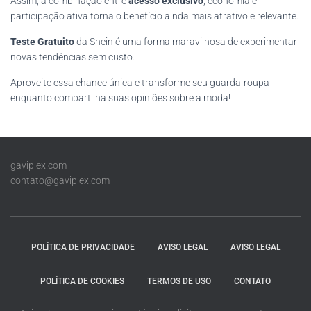
Assim, a combinação entre
acesso exclusivo
, economia e
participação ativa torna o benefício ainda mais atrativo e relevante.
Teste Gratuito
da Shein é uma forma maravilhosa de experimentar
novas tendências sem custo.
Aproveite essa chance única e transforme seu guarda-roupa
enquanto compartilha suas opiniões sobre a moda!
gaviplex.com
contato@gaviplex.com
POLÍTICA DE PRIVACIDADE
AVISO LEGAL
AVISO LEGAL
POLÍTICA DE COOKIES
TERMOS DE USO
CONTATO