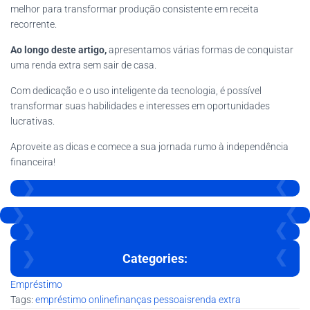
melhor para transformar produção consistente em receita
recorrente.
Ao longo deste artigo,
apresentamos várias formas de conquistar
uma renda extra sem sair de casa.
Com dedicação e o uso inteligente da tecnologia, é possível
transformar suas habilidades e interesses em oportunidades
lucrativas.
Aproveite as dicas e comece a sua jornada rumo à independência
financeira!
Categories:
Empréstimo
Tags:
empréstimo online
finanças pessoais
renda extra