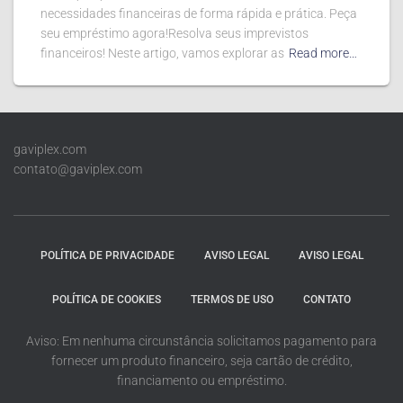
necessidades financeiras de forma rápida e prática. Peça
seu empréstimo agora!Resolva seus imprevistos
financeiros! Neste artigo, vamos explorar as
Read more…
gaviplex.com
contato@gaviplex.com
POLÍTICA DE PRIVACIDADE
AVISO LEGAL
AVISO LEGAL
POLÍTICA DE COOKIES
TERMOS DE USO
CONTATO
Aviso: Em nenhuma circunstância solicitamos pagamento para
fornecer um produto financeiro, seja cartão de crédito,
financiamento ou empréstimo.