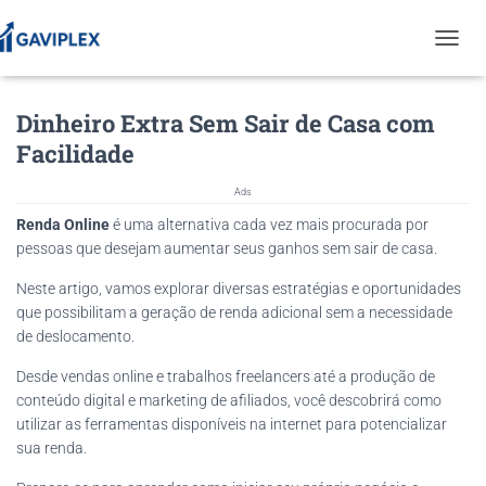
T
O
G
Dinheiro Extra Sem Sair de Casa com
G
L
Facilidade
E
N
Ads
A
V
Renda Online
é uma alternativa cada vez mais procurada por
I
pessoas que desejam aumentar seus ganhos sem sair de casa.
G
A
Neste artigo, vamos explorar diversas estratégias e oportunidades
T
que possibilitam a geração de renda adicional sem a necessidade
I
de deslocamento.
O
N
Desde vendas online e trabalhos freelancers até a produção de
conteúdo digital e marketing de afiliados, você descobrirá como
utilizar as ferramentas disponíveis na internet para potencializar
sua renda.