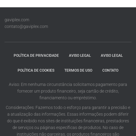
gaviplex.com
contato@gaviplex.com
POLÍTICA DE PRIVACIDADE
AVISO LEGAL
AVISO LEGAL
POLÍTICA DE COOKIES
TERMOS DE USO
CONTATO
Aviso: Em nenhuma circunstância solicitamos pagamento para
fornecer um produto financeiro, seja cartão de crédito,
financiamento ou empréstimo.
Considerações: Fazemos todo o esforço para garantir a precisão e
a atualização das informações. Essas informações podem diferir
do que é exibido nos sites de instituições financeiras, prestadores
de serviços ou páginas específicas de produtos. No caso de
instituições não parceiras, os produtos financeiros são