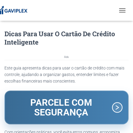
T
O
G
Dicas Para Usar O Cartão De Crédito
G
L
Inteligente
E
N
A
Ads
V
I
Este guia apresenta dicas para usar o cartão de crédito com mais
G
controle, ajudando a organizar gastos, entender limites e fazer
A
escolhas financeiras mais conscientes.
T
I
O
PARCELE COM
N
SEGURANÇA
Com orientações práticas, você evita erros comuns, economiza