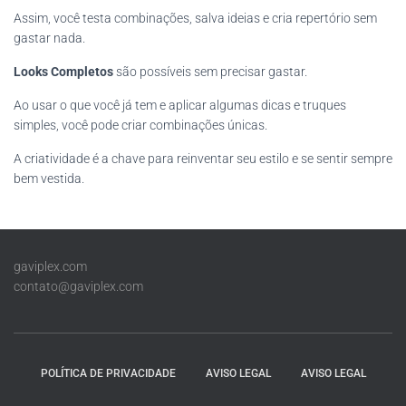
Assim, você testa combinações, salva ideias e cria repertório sem
gastar nada.
Looks Completos
são possíveis sem precisar gastar.
Ao usar o que você já tem e aplicar algumas dicas e truques
simples, você pode criar combinações únicas.
A criatividade é a chave para reinventar seu estilo e se sentir sempre
bem vestida.
gaviplex.com
contato@gaviplex.com
POLÍTICA DE PRIVACIDADE
AVISO LEGAL
AVISO LEGAL