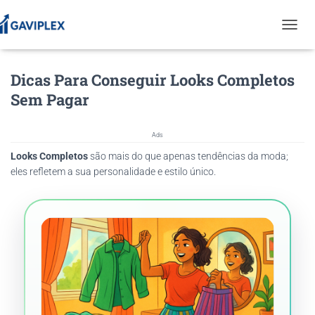
T
O
G
Dicas Para Conseguir Looks Completos
G
L
Sem Pagar
E
N
A
Ads
V
Looks Completos
são mais do que apenas tendências da moda;
I
G
eles refletem a sua personalidade e estilo único.
A
T
I
O
N