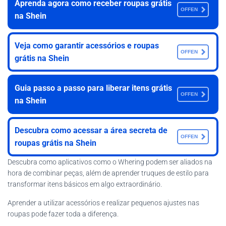
Aprenda agora como receber roupas grátis
OFFEN
na Shein
Veja como garantir acessórios e roupas
OFFEN
grátis na Shein
Guia passo a passo para liberar itens grátis
OFFEN
na Shein
Descubra como acessar a área secreta de
OFFEN
roupas grátis na Shein
Descubra como aplicativos como o Whering podem ser aliados na
hora de combinar peças, além de aprender truques de estilo para
transformar itens básicos em algo extraordinário.
Aprender a utilizar acessórios e realizar pequenos ajustes nas
roupas pode fazer toda a diferença.