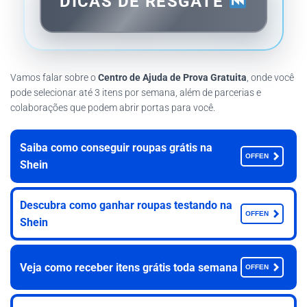
DICAS DE RESGATE
Vamos falar sobre o
Centro de Ajuda de Prova Gratuita
, onde você
pode selecionar até 3 itens por semana, além de parcerias e
colaborações que podem abrir portas para você.
Saiba como conseguir roupas grátis na
OFFEN
Shein
Descubra como ganhar roupas testando na
OFFEN
Shein
Veja como receber itens grátis toda semana
OFFEN