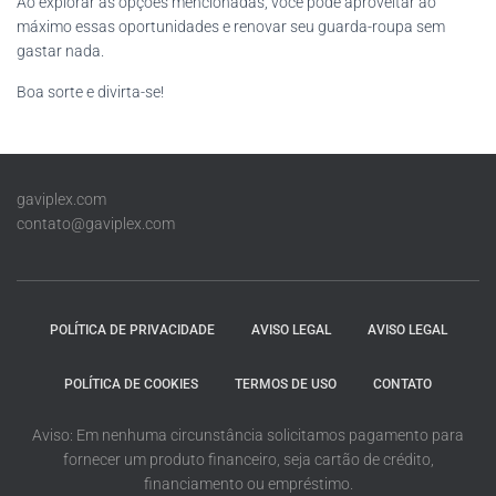
Ao explorar as opções mencionadas, você pode aproveitar ao
máximo essas oportunidades e renovar seu guarda-roupa sem
gastar nada.
Boa sorte e divirta-se!
gaviplex.com
contato@gaviplex.com
POLÍTICA DE PRIVACIDADE
AVISO LEGAL
AVISO LEGAL
POLÍTICA DE COOKIES
TERMOS DE USO
CONTATO
Aviso: Em nenhuma circunstância solicitamos pagamento para
fornecer um produto financeiro, seja cartão de crédito,
financiamento ou empréstimo.