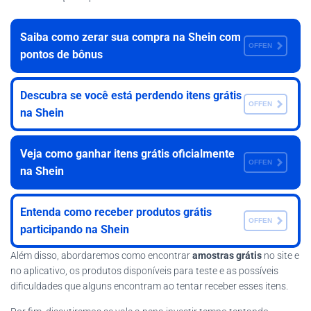
Saiba como zerar sua compra na Shein com
OFFEN
pontos de bônus
Descubra se você está perdendo itens grátis
OFFEN
na Shein
Veja como ganhar itens grátis oficialmente
OFFEN
na Shein
Entenda como receber produtos grátis
OFFEN
participando na Shein
Além disso, abordaremos como encontrar
amostras grátis
no site e
no aplicativo, os produtos disponíveis para teste e as possíveis
dificuldades que alguns encontram ao tentar receber esses itens.