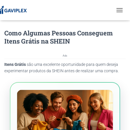
T
O
G
Como Algumas Pessoas Conseguem
G
L
Itens Grátis na SHEIN
E
N
A
Ads
V
Itens Grátis
são uma excelente oportunidade para quem deseja
I
G
experimentar produtos da SHEIN antes de realizar uma compra.
A
T
I
O
N