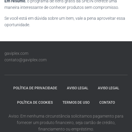
Em resumo
, o programa de itens grátis da SHEIN oferece uma
maneira interessante de conhecer produtos sem compromisso.
Se você está em dúvida sobre um item, vale a pena aproveitar essa
oportunidade.
gaviplex.com
contato@gaviplex.com
POLÍTICA DE PRIVACIDADE
AVISO LEGAL
AVISO LEGAL
POLÍTICA DE COOKIES
TERMOS DE USO
CONTATO
Aviso: Em nenhuma circunstância solicitamos pagamento para
fornecer um produto financeiro, seja cartão de crédito,
financiamento ou empréstimo.