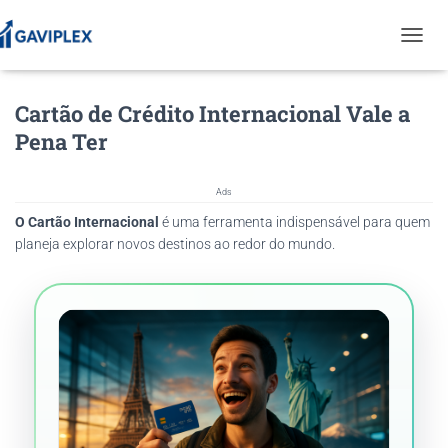
T
O
G
Cartão de Crédito Internacional Vale a
G
L
Pena Ter
E
N
A
Ads
V
O Cartão Internacional
é uma ferramenta indispensável para quem
I
G
planeja explorar novos destinos ao redor do mundo.
A
T
I
O
N