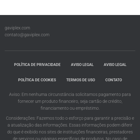
gaviplex.com
contato@gaviplex.com
POLÍTICA DE PRIVACIDADE
AVISO LEGAL
AVISO LEGAL
POLÍTICA DE COOKIES
TERMOS DE USO
CONTATO
Aviso: Em nenhuma circunstância solicitamos pagamento para
fornecer um produto financeiro, seja cartão de crédito,
financiamento ou empréstimo.
Considerações: Fazemos todo o esforço para garantir a precisão e
a atualização das informações. Essas informações podem diferir
do que é exibido nos sites de instituições financeiras, prestadores
de serviços ou páginas específicas de produtos. No caso de