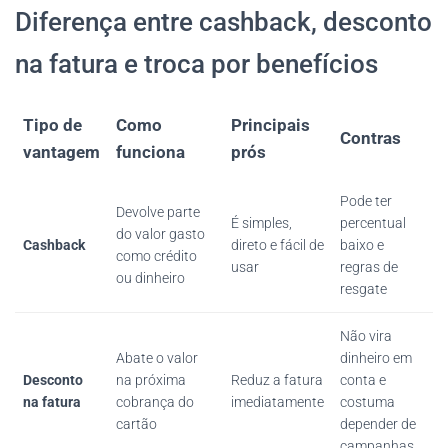
Diferença entre cashback, desconto
na fatura e troca por benefícios
Tipo de
Como
Principais
Contras
vantagem
funciona
prós
Pode ter
Devolve parte
É simples,
percentual
do valor gasto
Cashback
direto e fácil de
baixo e
como crédito
usar
regras de
ou dinheiro
resgate
Não vira
Abate o valor
dinheiro em
Desconto
na próxima
Reduz a fatura
conta e
na fatura
cobrança do
imediatamente
costuma
cartão
depender de
campanhas