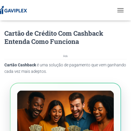
T
O
G
Cartão de Crédito Com Cashback
G
L
Entenda Como Funciona
E
N
A
Ads
V
Cartão Cashback
é uma solução de pagamento que vem ganhando
I
G
cada vez mais adeptos.
A
T
I
O
N