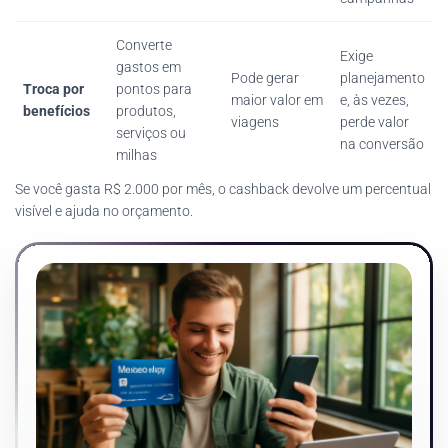
Converte
Exige
gastos em
Pode gerar
planejamento
Troca por
pontos para
maior valor em
e, às vezes,
benefícios
produtos,
viagens
perde valor
serviços ou
na conversão
milhas
Se você gasta R$ 2.000 por mês, o cashback devolve um percentual
visível e ajuda no orçamento.