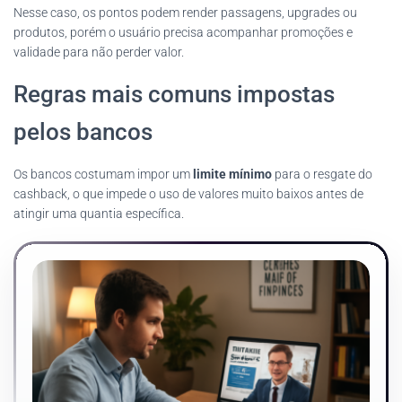
Nesse caso, os pontos podem render passagens, upgrades ou
produtos, porém o usuário precisa acompanhar promoções e
validade para não perder valor.
Regras mais comuns impostas
pelos bancos
Os bancos costumam impor um
limite mínimo
para o resgate do
cashback, o que impede o uso de valores muito baixos antes de
atingir uma quantia específica.