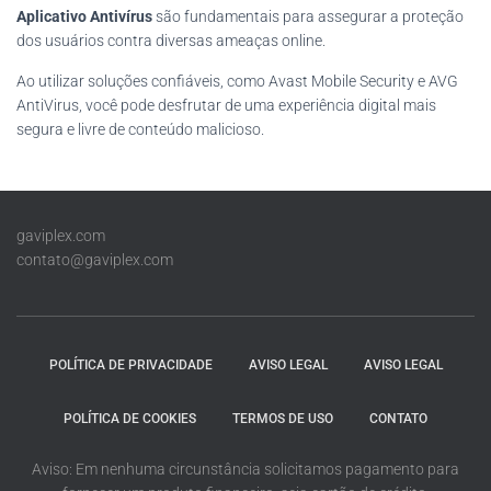
Aplicativo Antivírus
são fundamentais para assegurar a proteção
dos usuários contra diversas ameaças online.
Ao utilizar soluções confiáveis, como Avast Mobile Security e AVG
AntiVirus, você pode desfrutar de uma experiência digital mais
segura e livre de conteúdo malicioso.
gaviplex.com
contato@gaviplex.com
POLÍTICA DE PRIVACIDADE
AVISO LEGAL
AVISO LEGAL
POLÍTICA DE COOKIES
TERMOS DE USO
CONTATO
Aviso: Em nenhuma circunstância solicitamos pagamento para