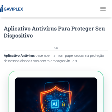
T
O
G
Aplicativo Antivírus Para Proteger Seu
G
L
Dispositivo
E
N
A
Ads
V
Aplicativo Antivírus
desempenham um papel crucial na proteção
I
G
de nossos dispositivos contra ameaças virtuais.
A
T
I
O
N