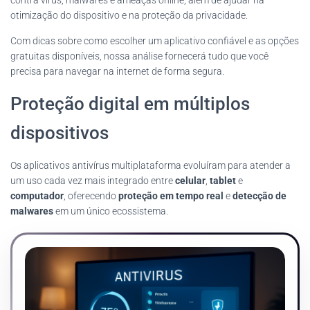
contra vírus, malwares e ameaças online, além de ajudar na
otimização do dispositivo e na proteção da privacidade.
Com dicas sobre como escolher um aplicativo confiável e as opções
gratuitas disponíveis, nossa análise fornecerá tudo que você
precisa para navegar na internet de forma segura.
Proteção digital em múltiplos
dispositivos
Os aplicativos antivírus multiplataforma evoluíram para atender a
um uso cada vez mais integrado entre
celular
,
tablet
e
computador
, oferecendo
proteção em tempo real
e
detecção de
malwares
em um único ecossistema.