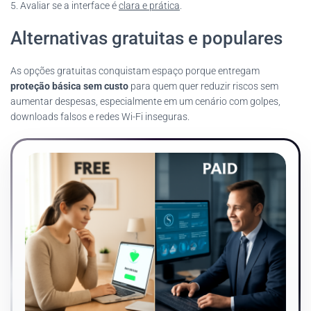
5. Avaliar se a interface é
clara e prática
.
Alternativas gratuitas e populares
As opções gratuitas conquistam espaço porque entregam
proteção básica sem custo
para quem quer reduzir riscos sem
aumentar despesas, especialmente em um cenário com golpes,
downloads falsos e redes Wi-Fi inseguras.