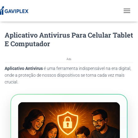
T
O
G
Aplicativo Antivirus Para Celular Tablet
G
L
E Computador
E
N
A
Ads
V
Aplicativo Antivirus
é uma ferramenta indispensável na era digital,
I
G
onde a proteção de nossos dispositivos se torna cada vez mais
A
crucial.
T
I
O
N