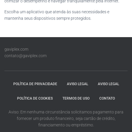
otimizar o desempenho e navegar tranquilamente pela internet.
Escolha um aplicativo que atenda às suas necessidades e
mantenha seus dispositivos sempre protegidos.
gaviplex.com
contato@gaviplex.com
POLÍTICA DE PRIVACIDADE
AVISO LEGAL
AVISO LEGAL
POLÍTICA DE COOKIES
TERMOS DE USO
CONTATO
Aviso: Em nenhuma circunstância solicitamos pagamento para
fornecer um produto financeiro, seja cartão de crédito,
financiamento ou empréstimo.