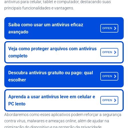
antivirus para celular, tablet e computador, destacando suas
principais funcionalidades e vantagens.
Saiba como usar um antivírus eficaz
OFFEN
avançado
Veja como proteger arquivos com antivírus
OFFEN
completo
Descubra antivírus gratuito ou pago: qual
OFFEN
escolher
Aprenda a usar antivírus leve em celular e
OFFEN
PC lento
Abordaremos como esses aplicativos podem reforçar a segurança
contra vírus, malwares e ameaças online, além de ajudar na
otimização do dispositivo e na proteção da privacidade.