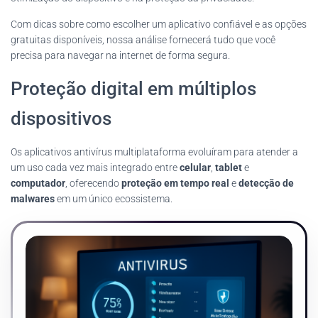
Com dicas sobre como escolher um aplicativo confiável e as opções
gratuitas disponíveis, nossa análise fornecerá tudo que você
precisa para navegar na internet de forma segura.
Proteção digital em múltiplos
dispositivos
Os aplicativos antivírus multiplataforma evoluíram para atender a
um uso cada vez mais integrado entre
celular
,
tablet
e
computador
, oferecendo
proteção em tempo real
e
detecção de
malwares
em um único ecossistema.