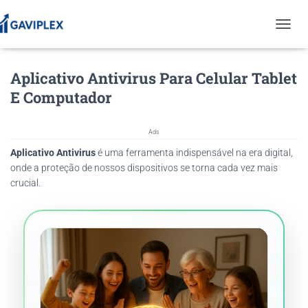
T
O
G
Aplicativo Antivirus Para Celular Tablet
G
L
E Computador
E
N
A
Ads
V
Aplicativo Antivirus
é uma ferramenta indispensável na era digital,
I
G
onde a proteção de nossos dispositivos se torna cada vez mais
A
crucial.
T
I
O
N