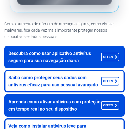
Com o aumento do número de ameaças digitais, como vírus e
malwares, fica cada vez mais importante proteger nossos
dispositivos e dados pessoais.
Descubra como usar aplicativo antivírus
OFFEN
seguro para sua navegação diária
Saiba como proteger seus dados com
OFFEN
antivirus eficaz para uso pessoal avançado
Aprenda como ativar antivirus com proteção
OFFEN
em tempo real no seu dispositivo
Veja como instalar antivirus leve para