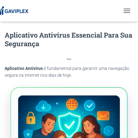
T
O
G
Aplicativo Antivírus Essencial Para Sua
G
L
Segurança
E
N
A
Ads
V
Aplicativo Antivírus
é fundamental para garantir uma navegação
I
G
segura na internet nos dias de hoje.
A
T
I
O
N