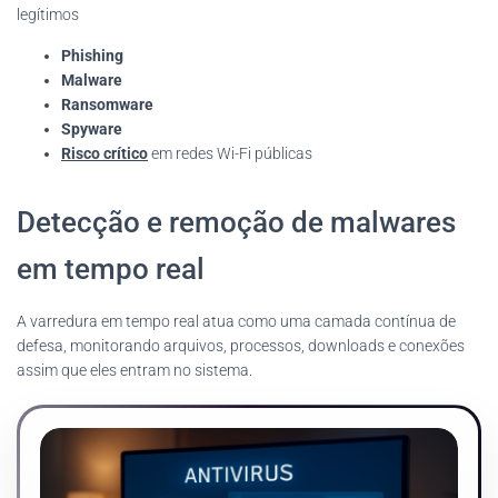
legítimos
Phishing
Malware
Ransomware
Spyware
Risco crítico
em redes Wi-Fi públicas
Detecção e remoção de malwares
em tempo real
A varredura em tempo real atua como uma camada contínua de
defesa, monitorando arquivos, processos, downloads e conexões
assim que eles entram no sistema.