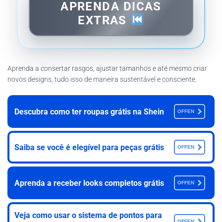
APRENDA DICAS
EXTRAS
Aprenda a consertar rasgos, ajustar tamanhos e até mesmo criar
novos designs, tudo isso de maneira sustentável e consciente.
Descubra como ter roupas grátis na Shein
OFFEN
Saiba se você é elegível para peças grátis
OFFEN
Aprenda a receber looks completos grátis
OFFEN
Veja como usar o sistema de pontos para
OFFEN