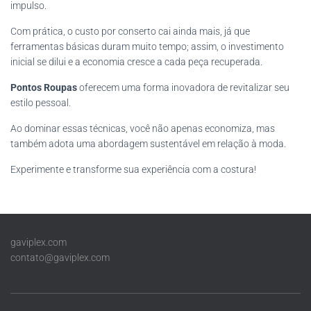
impulso.
Com prática, o custo por conserto cai ainda mais, já que
ferramentas básicas duram muito tempo; assim, o investimento
inicial se dilui e a economia cresce a cada peça recuperada.
Pontos Roupas
oferecem uma forma inovadora de revitalizar seu
estilo pessoal.
Ao dominar essas técnicas, você não apenas economiza, mas
também adota uma abordagem sustentável em relação à moda.
Experimente e transforme sua experiência com a costura!
gaviplex.com
contato@gaviplex.com