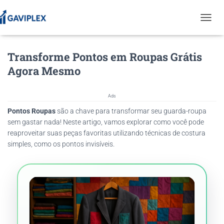
T
O
G
Transforme Pontos em Roupas Grátis
G
L
Agora Mesmo
E
N
A
Ads
V
Pontos Roupas
são a chave para transformar seu guarda-roupa
I
G
sem gastar nada! Neste artigo, vamos explorar como você pode
A
reaproveitar suas peças favoritas utilizando técnicas de costura
T
simples, como os pontos invisíveis.
I
O
N