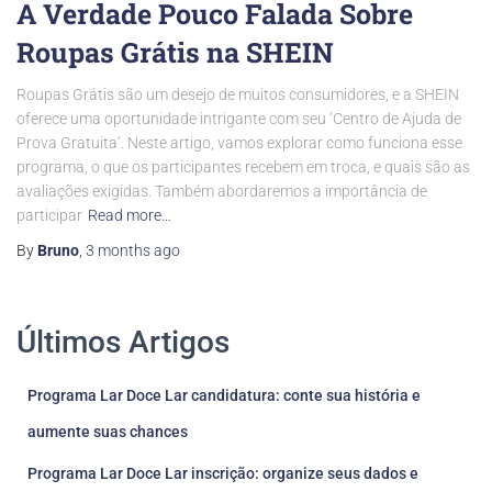
A Verdade Pouco Falada Sobre
Roupas Grátis na SHEIN
Roupas Grátis são um desejo de muitos consumidores, e a SHEIN
oferece uma oportunidade intrigante com seu ‘Centro de Ajuda de
Prova Gratuita’. Neste artigo, vamos explorar como funciona esse
programa, o que os participantes recebem em troca, e quais são as
avaliações exigidas. Também abordaremos a importância de
participar
Read more…
By
Bruno
,
3 months
ago
Últimos Artigos
Programa Lar Doce Lar candidatura: conte sua história e
aumente suas chances
Programa Lar Doce Lar inscrição: organize seus dados e