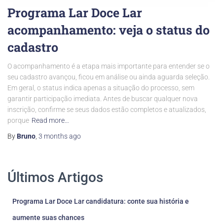
Programa Lar Doce Lar
acompanhamento: veja o status do
cadastro
O acompanhamento é a etapa mais importante para entender se o
seu cadastro avançou, ficou em análise ou ainda aguarda seleção.
Em geral, o status indica apenas a situação do processo, sem
garantir participação imediata. Antes de buscar qualquer nova
inscrição, confirme se seus dados estão completos e atualizados,
porque
Read more…
By
Bruno
,
3 months
ago
Últimos Artigos
Programa Lar Doce Lar candidatura: conte sua história e
aumente suas chances